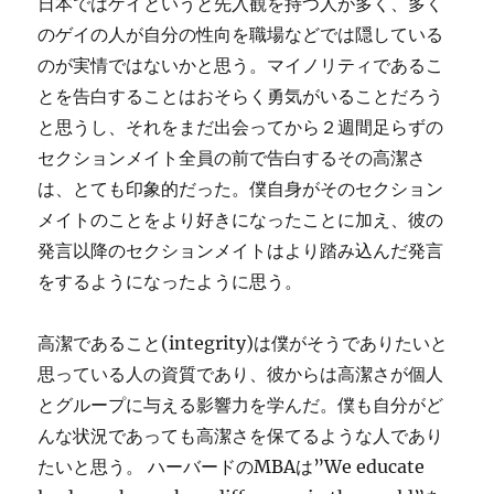
日本ではゲイというと先入観を持つ人が多く、多く
のゲイの人が自分の性向を職場などでは隠している
のが実情ではないかと思う。マイノリティであるこ
とを告白することはおそらく勇気がいることだろう
と思うし、それをまだ出会ってから２週間足らずの
セクションメイト全員の前で告白するその高潔さ
は、とても印象的だった。僕自身がそのセクション
メイトのことをより好きになったことに加え、彼の
発言以降のセクションメイトはより踏み込んだ発言
をするようになったように思う。
高潔であること(integrity)は僕がそうでありたいと
思っている人の資質であり、彼からは高潔さが個人
とグループに与える影響力を学んだ。僕も自分がど
んな状況であっても高潔さを保てるような人であり
たいと思う。 ハーバードのMBAは”We educate