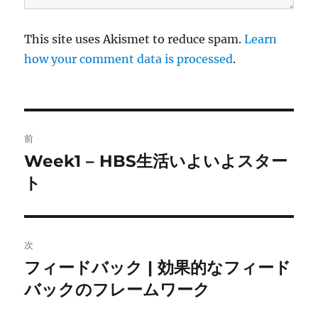
This site uses Akismet to reduce spam.
Learn
how your comment data is processed
.
投
前
稿
Week1 – HBS生活いよいよスター
前
の
ト
ナ
投
ビ
稿
:
ゲ
次
フィードバック | 効果的なフィード
次
ー
の
バックのフレームワーク
シ
投