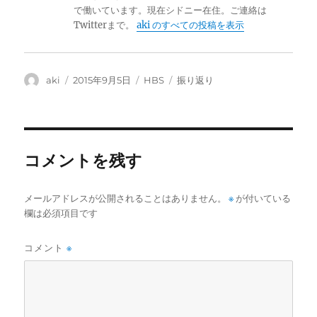
で働いています。現在シドニー在住。ご連絡は
Twitterまで。
aki のすべての投稿を表示
投
投
カ
タ
aki
2015年9月5日
HBS
振り返り
稿
稿
テ
グ
者
日
ゴ
:
リ
ー
コメントを残す
メールアドレスが公開されることはありません。
※
が付いている
欄は必須項目です
コメント
※