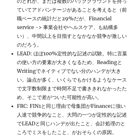
のどれか、または複数のバックグラウンドを持っ
ていてアドバンテージがあることを考えると（前
職ベースの統計だと29%だが、Financial
service -> 事業会社やヘルスケア、も結構多
い）、中間以上を目指すとなかなか競争が激しい
のだろう。
LEAD: ほぼ100%定性的な記述の試験。特に言葉
の使い方の要素が大きくなるため、Readingと
Writingでネイティブでない分のハンデが大き
い。論点が多く、いくらでもかけるようなケース
で文字数制限まで時間不足で書ききれなかったた
め、そこで差がついた可能性が高い。
FRC: FIN1と同じ理由で母集団がFinanceに強い
人達で競争的なこと、大問の一つが定性的な記述
でLEADと同じハンデが出たこと、会計処理のと
ころでミスをしたこと、がおそらくの原因。