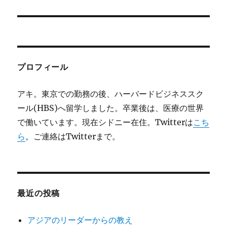
の
シ
投
稿
ョ
:
ン
プロフィール
アキ。東京での勤務の後、ハーバードビジネススク
ール(HBS)へ留学しました。卒業後は、医療の世界
で働いています。現在シドニー在住。Twitterは
こち
ら
。ご連絡はTwitterまで。
最近の投稿
アジアのリーダーからの教え