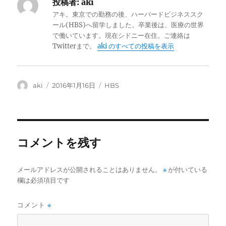
投稿者:
aki
アキ。東京での勤務の後、ハーバードビジネススク
ール(HBS)へ留学しました。卒業後は、医療の世界
で働いています。現在シドニー在住。ご連絡は
Twitterまで。
aki のすべての投稿を表示
投
投
カ
aki
2016年1月16日
HBS
稿
稿
テ
者
日
ゴ
:
リ
ー
コメントを残す
メールアドレスが公開されることはありません。
※
が付いている
欄は必須項目です
コメント
※