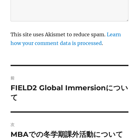
This site uses Akismet to reduce spam.
Learn
how your comment data is processed
.
投
前
稿
FIELD2 Global Immersionについ
前
の
て
ナ
投
ビ
稿
:
ゲ
次
MBAでの冬学期課外活動について
次
ー