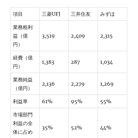
項目
三菱UFJ
三井住友
みずほ
業務粗利
益（億
3,519
2,409
2,315
円）
経費（億
1,383
287
1,034
円）
業務純益
2,136
2,279
1,269
（億円）
利益率
61%
95%
55%
市場部門
利益の全
35%
52%
44%
体に占め