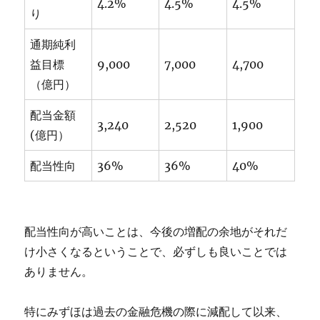
4.2%
4.5%
4.5%
り
通期純利
益目標
9,000
7,000
4,700
（億円）
配当金額
3,240
2,520
1,900
(億円）
配当性向
36%
36%
40%
配当性向が高いことは、今後の増配の余地がそれだ
け小さくなるということで、必ずしも良いことでは
ありません。
特にみずほは過去の金融危機の際に減配して以来、