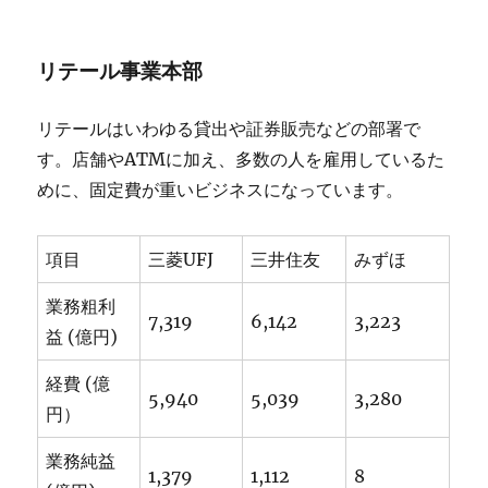
リテール事業本部
リテールはいわゆる貸出や証券販売などの部署で
す。店舗やATMに加え、多数の人を雇用しているた
めに、固定費が重いビジネスになっています。
項目
三菱UFJ
三井住友
みずほ
業務粗利
7,319
6,142
3,223
益 (億円)
経費 (億
5,940
5,039
3,280
円）
業務純益
1,379
1,112
8