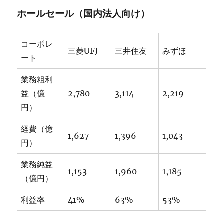
ホールセール（国内法人向け）
コーポレ
三菱UFJ
三井住友
みずほ
ート
業務粗利
益（億
2,780
3,114
2,219
円）
経費（億
1,627
1,396
1,043
円）
業務純益
1,153
1,960
1,185
（億円）
利益率
41%
63%
53%