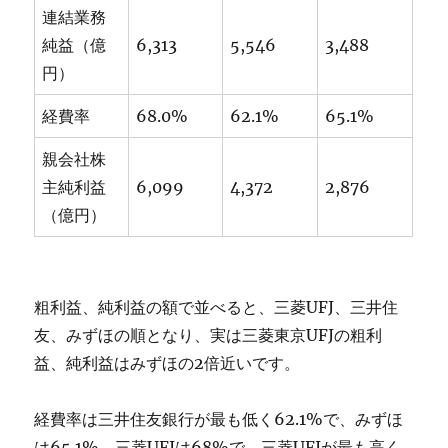
連結業務
純益（億
6,313
5,546
3,488
円）
経費率
68.0%
62.1%
65.1%
親会社株
主純利益
6,099
4,372
2,876
（億円）
粗利益、純利益の額で並べると、三菱UFJ、三井住
友、みずほの順となり、実は三菱東京UFJの粗利
益、純利益はみずほの2倍近いです。
経費率は三井住友銀行が最も低く62.1%で、みずほ
は65.1%、三菱UFJは68%で、三菱UFJが最も高く