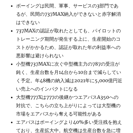
ボーイングは民間、軍事、サービスの3部門であ
るが、民間の737MAX納入ができないと赤字解消
はできない
737MAXの認証が取れたとしても、パイロットの
トレーニング期間が発生する上に、生産開始のコ
ストがかかるため、認証が取れた年の利益率への
悪影響は避けられない
小型機737MAXに次ぐ中型機主力の787の受注が
鈍く、生産台数を月14台から10台まで減らしてい
く予定。年48機の納入減は2021年に5,000億円近
い売上へのインパクトになる
大型機777Xは777の後継かつエアバスA350への
対抗で、こちらの立ち上がりによっては大型機の
市場をエアバスから奪える可能性がある
エアバスはボーイングより40%多い受注残を抱え
ており、生産拡大中。航空機は生産台数を急に増