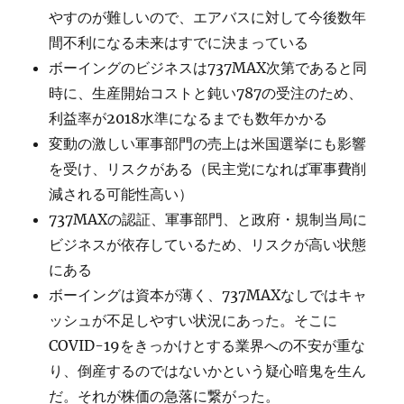
やすのが難しいので、エアバスに対して今後数年
間不利になる未来はすでに決まっている
ボーイングのビジネスは737MAX次第であると同
時に、生産開始コストと鈍い787の受注のため、
利益率が2018水準になるまでも数年かかる
変動の激しい軍事部門の売上は米国選挙にも影響
を受け、リスクがある（民主党になれば軍事費削
減される可能性高い）
737MAXの認証、軍事部門、と政府・規制当局に
ビジネスが依存しているため、リスクが高い状態
にある
ボーイングは資本が薄く、737MAXなしではキャ
ッシュが不足しやすい状況にあった。そこに
COVID-19をきっかけとする業界への不安が重な
り、倒産するのではないかという疑心暗鬼を生ん
だ。それが株価の急落に繋がった。